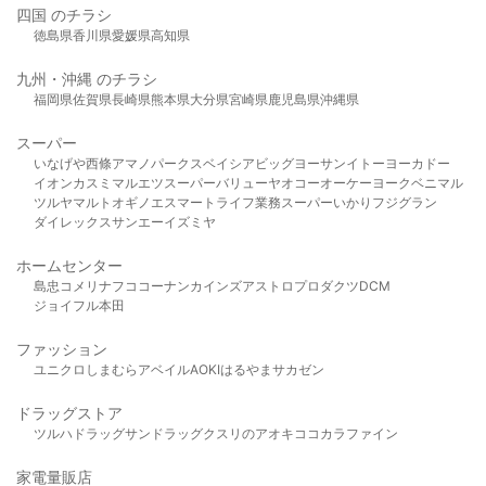
四国 のチラシ
徳島県
香川県
愛媛県
高知県
九州・沖縄 のチラシ
福岡県
佐賀県
長崎県
熊本県
大分県
宮崎県
鹿児島県
沖縄県
スーパー
いなげや
西條
アマノパークス
ベイシア
ビッグヨーサン
イトーヨーカドー
イオン
カスミ
マルエツ
スーパーバリュー
ヤオコー
オーケー
ヨークベニマル
ツルヤ
マルト
オギノ
エスマート
ライフ
業務スーパー
いかり
フジグラン
ダイレックス
サンエー
イズミヤ
ホームセンター
島忠
コメリ
ナフコ
コーナン
カインズ
アストロプロダクツ
DCM
ジョイフル本田
ファッション
ユニクロ
しまむら
アベイル
AOKI
はるやま
サカゼン
ドラッグストア
ツルハドラッグ
サンドラッグ
クスリのアオキ
ココカラファイン
家電量販店