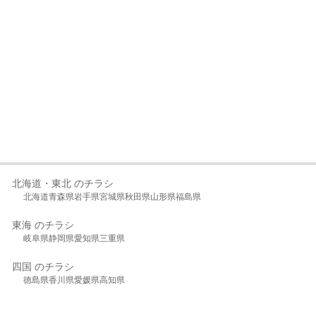
北海道・東北 のチラシ
北海道
青森県
岩手県
宮城県
秋田県
山形県
福島県
東海 のチラシ
岐阜県
静岡県
愛知県
三重県
四国 のチラシ
徳島県
香川県
愛媛県
高知県