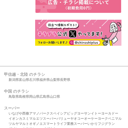
甲信越・北陸 のチラシ
新潟県
富山県
石川県
福井県
山梨県
長野県
中国 のチラシ
鳥取県
島根県
岡山県
広島県
山口県
スーパー
いなげや
西條
アマノパークス
ベイシア
ビッグヨーサン
イトーヨーカドー
イオン
カスミ
マルエツ
スーパーバリュー
ヤオコー
オーケー
ヨークベニマル
ツルヤ
マルト
オギノ
エスマート
ライフ
業務スーパー
いかり
フジグラン