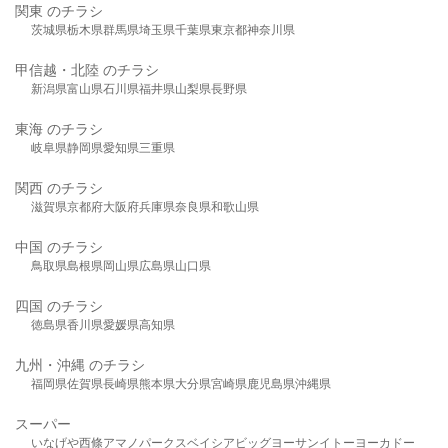
関東 のチラシ
茨城県
栃木県
群馬県
埼玉県
千葉県
東京都
神奈川県
甲信越・北陸 のチラシ
新潟県
富山県
石川県
福井県
山梨県
長野県
東海 のチラシ
岐阜県
静岡県
愛知県
三重県
関西 のチラシ
滋賀県
京都府
大阪府
兵庫県
奈良県
和歌山県
中国 のチラシ
鳥取県
島根県
岡山県
広島県
山口県
四国 のチラシ
徳島県
香川県
愛媛県
高知県
九州・沖縄 のチラシ
福岡県
佐賀県
長崎県
熊本県
大分県
宮崎県
鹿児島県
沖縄県
スーパー
いなげや
西條
アマノパークス
ベイシア
ビッグヨーサン
イトーヨーカドー