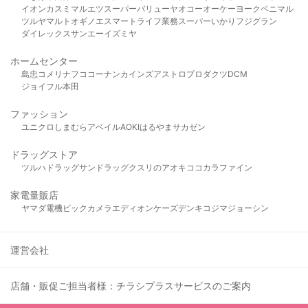
イオン
カスミ
マルエツ
スーパーバリュー
ヤオコー
オーケー
ヨークベニマル
ツルヤ
マルト
オギノ
エスマート
ライフ
業務スーパー
いかり
フジグラン
ダイレックス
サンエー
イズミヤ
ホームセンター
島忠
コメリ
ナフコ
コーナン
カインズ
アストロプロダクツ
DCM
ジョイフル本田
ファッション
ユニクロ
しまむら
アベイル
AOKI
はるやま
サカゼン
ドラッグストア
ツルハドラッグ
サンドラッグ
クスリのアオキ
ココカラファイン
家電量販店
ヤマダ電機
ビックカメラ
エディオン
ケーズデンキ
コジマ
ジョーシン
運営会社
店舗・販促ご担当者様：チラシプラスサービスのご案内