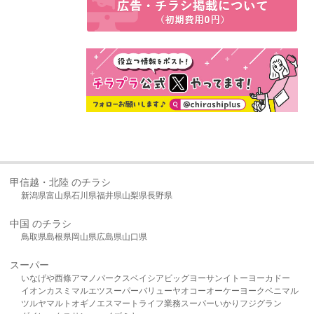
甲信越・北陸 のチラシ
新潟県
富山県
石川県
福井県
山梨県
長野県
中国 のチラシ
鳥取県
島根県
岡山県
広島県
山口県
スーパー
いなげや
西條
アマノパークス
ベイシア
ビッグヨーサン
イトーヨーカドー
イオン
カスミ
マルエツ
スーパーバリュー
ヤオコー
オーケー
ヨークベニマル
ツルヤ
マルト
オギノ
エスマート
ライフ
業務スーパー
いかり
フジグラン