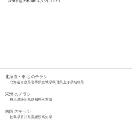
秋田県湯沢市柳田字八ツ口170-1
北海道・東北 のチラシ
北海道
青森県
岩手県
宮城県
秋田県
山形県
福島県
東海 のチラシ
岐阜県
静岡県
愛知県
三重県
四国 のチラシ
徳島県
香川県
愛媛県
高知県