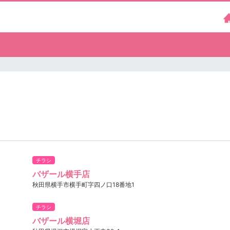
チラシ
バザール横手店
秋田県横手市横手町字四ノ口18番地1
チラシ
バザール横堀店