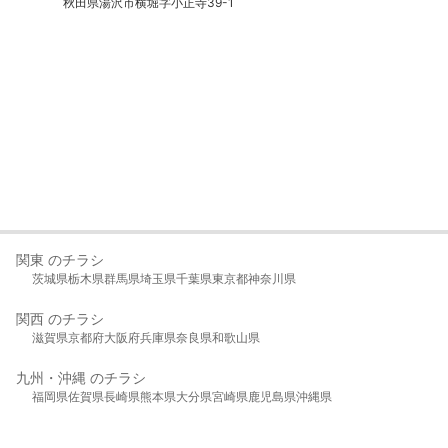
秋田県湯沢市横堀字小正寺39-1
関東 のチラシ
茨城県
栃木県
群馬県
埼玉県
千葉県
東京都
神奈川県
関西 のチラシ
滋賀県
京都府
大阪府
兵庫県
奈良県
和歌山県
九州・沖縄 のチラシ
福岡県
佐賀県
長崎県
熊本県
大分県
宮崎県
鹿児島県
沖縄県