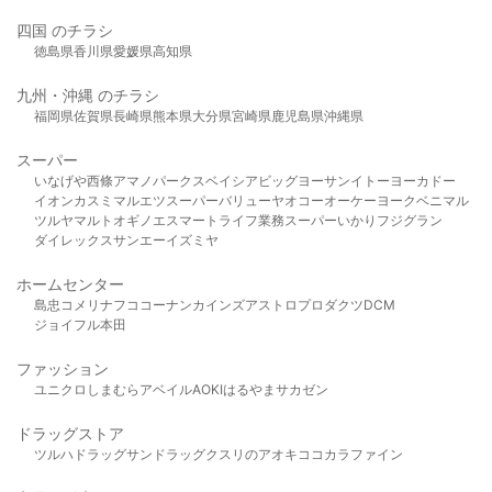
四国 のチラシ
徳島県
香川県
愛媛県
高知県
九州・沖縄 のチラシ
福岡県
佐賀県
長崎県
熊本県
大分県
宮崎県
鹿児島県
沖縄県
スーパー
いなげや
西條
アマノパークス
ベイシア
ビッグヨーサン
イトーヨーカドー
イオン
カスミ
マルエツ
スーパーバリュー
ヤオコー
オーケー
ヨークベニマル
ツルヤ
マルト
オギノ
エスマート
ライフ
業務スーパー
いかり
フジグラン
ダイレックス
サンエー
イズミヤ
ホームセンター
島忠
コメリ
ナフコ
コーナン
カインズ
アストロプロダクツ
DCM
ジョイフル本田
ファッション
ユニクロ
しまむら
アベイル
AOKI
はるやま
サカゼン
ドラッグストア
ツルハドラッグ
サンドラッグ
クスリのアオキ
ココカラファイン