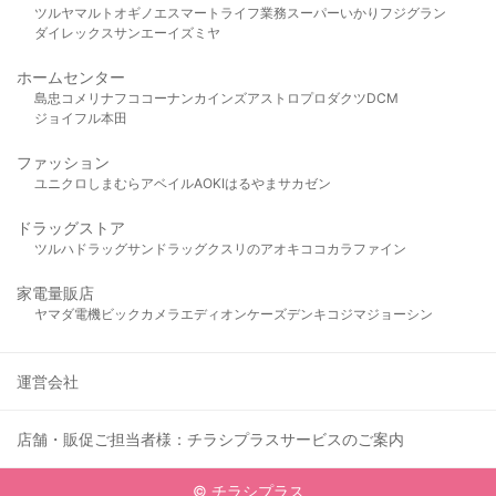
ツルヤ
マルト
オギノ
エスマート
ライフ
業務スーパー
いかり
フジグラン
ダイレックス
サンエー
イズミヤ
ホームセンター
島忠
コメリ
ナフコ
コーナン
カインズ
アストロプロダクツ
DCM
ジョイフル本田
ファッション
ユニクロ
しまむら
アベイル
AOKI
はるやま
サカゼン
ドラッグストア
ツルハドラッグ
サンドラッグ
クスリのアオキ
ココカラファイン
家電量販店
ヤマダ電機
ビックカメラ
エディオン
ケーズデンキ
コジマ
ジョーシン
運営会社
店舗・販促ご担当者様：チラシプラスサービスのご案内
© チラシプラス