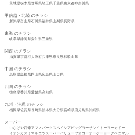
茨城県
栃木県
群馬県
埼玉県
千葉県
東京都
神奈川県
甲信越・北陸 のチラシ
新潟県
富山県
石川県
福井県
山梨県
長野県
東海 のチラシ
岐阜県
静岡県
愛知県
三重県
関西 のチラシ
滋賀県
京都府
大阪府
兵庫県
奈良県
和歌山県
中国 のチラシ
鳥取県
島根県
岡山県
広島県
山口県
四国 のチラシ
徳島県
香川県
愛媛県
高知県
九州・沖縄 のチラシ
福岡県
佐賀県
長崎県
熊本県
大分県
宮崎県
鹿児島県
沖縄県
スーパー
いなげや
西條
アマノパークス
ベイシア
ビッグヨーサン
イトーヨーカドー
イオン
カスミ
マルエツ
スーパーバリュー
ヤオコー
オーケー
ヨークベニマル