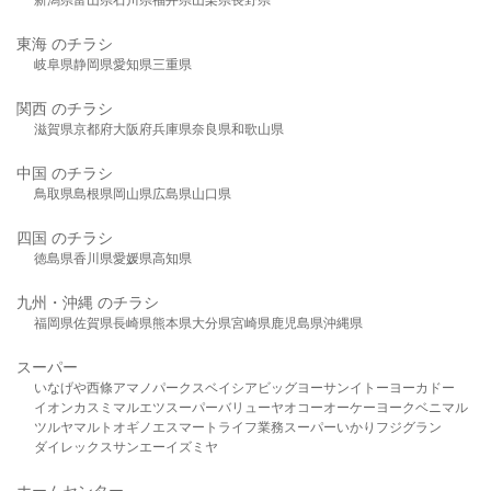
東海 のチラシ
岐阜県
静岡県
愛知県
三重県
関西 のチラシ
滋賀県
京都府
大阪府
兵庫県
奈良県
和歌山県
中国 のチラシ
鳥取県
島根県
岡山県
広島県
山口県
四国 のチラシ
徳島県
香川県
愛媛県
高知県
九州・沖縄 のチラシ
福岡県
佐賀県
長崎県
熊本県
大分県
宮崎県
鹿児島県
沖縄県
スーパー
いなげや
西條
アマノパークス
ベイシア
ビッグヨーサン
イトーヨーカドー
イオン
カスミ
マルエツ
スーパーバリュー
ヤオコー
オーケー
ヨークベニマル
ツルヤ
マルト
オギノ
エスマート
ライフ
業務スーパー
いかり
フジグラン
ダイレックス
サンエー
イズミヤ
ホームセンター