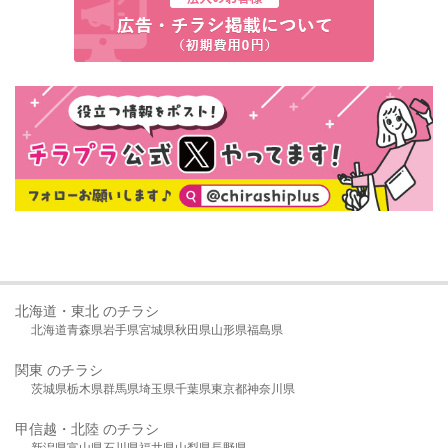
北海道・東北 のチラシ
北海道
青森県
岩手県
宮城県
秋田県
山形県
福島県
関東 のチラシ
茨城県
栃木県
群馬県
埼玉県
千葉県
東京都
神奈川県
甲信越・北陸 のチラシ
新潟県
富山県
石川県
福井県
山梨県
長野県