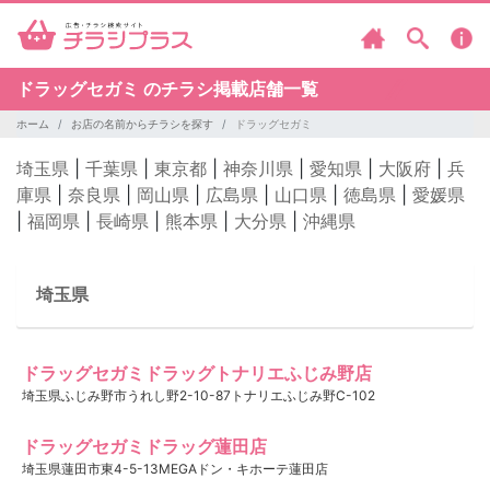
ドラッグセガミ のチラシ掲載店舗一覧
ホーム
お店の名前からチラシを探す
ドラッグセガミ
埼玉県
|
千葉県
|
東京都
|
神奈川県
|
愛知県
|
大阪府
|
兵
庫県
|
奈良県
|
岡山県
|
広島県
|
山口県
|
徳島県
|
愛媛県
|
福岡県
|
長崎県
|
熊本県
|
大分県
|
沖縄県
埼玉県
ドラッグセガミドラッグトナリエふじみ野店
埼玉県ふじみ野市うれし野2-10-87トナリエふじみ野C-102
ドラッグセガミドラッグ蓮田店
埼玉県蓮田市東4-5-13MEGAドン・キホーテ蓮田店