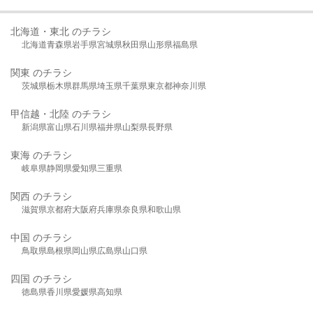
北海道・東北 のチラシ
北海道
青森県
岩手県
宮城県
秋田県
山形県
福島県
関東 のチラシ
茨城県
栃木県
群馬県
埼玉県
千葉県
東京都
神奈川県
甲信越・北陸 のチラシ
新潟県
富山県
石川県
福井県
山梨県
長野県
東海 のチラシ
岐阜県
静岡県
愛知県
三重県
関西 のチラシ
滋賀県
京都府
大阪府
兵庫県
奈良県
和歌山県
中国 のチラシ
鳥取県
島根県
岡山県
広島県
山口県
四国 のチラシ
徳島県
香川県
愛媛県
高知県