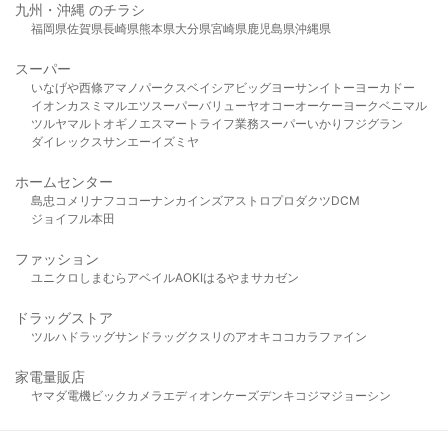
九州・沖縄 のチラシ
福岡県
佐賀県
長崎県
熊本県
大分県
宮崎県
鹿児島県
沖縄県
スーパー
いなげや
西條
アマノパークス
ベイシア
ビッグヨーサン
イトーヨーカドー
イオン
カスミ
マルエツ
スーパーバリュー
ヤオコー
オーケー
ヨークベニマル
ツルヤ
マルト
オギノ
エスマート
ライフ
業務スーパー
いかり
フジグラン
ダイレックス
サンエー
イズミヤ
ホームセンター
島忠
コメリ
ナフコ
コーナン
カインズ
アストロプロダクツ
DCM
ジョイフル本田
ファッション
ユニクロ
しまむら
アベイル
AOKI
はるやま
サカゼン
ドラッグストア
ツルハドラッグ
サンドラッグ
クスリのアオキ
ココカラファイン
家電量販店
ヤマダ電機
ビックカメラ
エディオン
ケーズデンキ
コジマ
ジョーシン