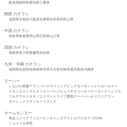
岐阜県
静岡県
愛知県
三重県
関西 のチラシ
滋賀県
京都府
大阪府
兵庫県
奈良県
和歌山県
中国 のチラシ
鳥取県
島根県
岡山県
広島県
山口県
四国 のチラシ
徳島県
香川県
愛媛県
高知県
九州・沖縄 のチラシ
福岡県
佐賀県
長崎県
熊本県
大分県
宮崎県
鹿児島県
沖縄県
スーパー
いなげや
西條
アマノパークス
ベイシア
ビッグヨーサン
イトーヨーカドー
イオン
カスミ
マルエツ
スーパーバリュー
ヤオコー
オーケー
ヨークベニマル
ツルヤ
マルト
オギノ
エスマート
ライフ
業務スーパー
いかり
フジグラン
ダイレックス
サンエー
イズミヤ
ホームセンター
島忠
コメリ
ナフコ
コーナン
カインズ
アストロプロダクツ
DCM
ジョイフル本田