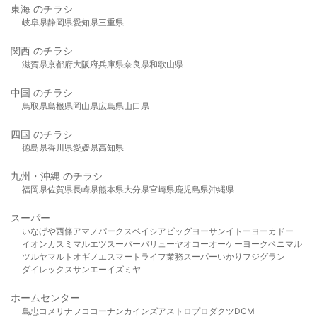
東海 のチラシ
岐阜県
静岡県
愛知県
三重県
関西 のチラシ
滋賀県
京都府
大阪府
兵庫県
奈良県
和歌山県
中国 のチラシ
鳥取県
島根県
岡山県
広島県
山口県
四国 のチラシ
徳島県
香川県
愛媛県
高知県
九州・沖縄 のチラシ
福岡県
佐賀県
長崎県
熊本県
大分県
宮崎県
鹿児島県
沖縄県
スーパー
いなげや
西條
アマノパークス
ベイシア
ビッグヨーサン
イトーヨーカドー
イオン
カスミ
マルエツ
スーパーバリュー
ヤオコー
オーケー
ヨークベニマル
ツルヤ
マルト
オギノ
エスマート
ライフ
業務スーパー
いかり
フジグラン
ダイレックス
サンエー
イズミヤ
ホームセンター
島忠
コメリ
ナフコ
コーナン
カインズ
アストロプロダクツ
DCM