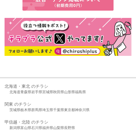
北海道・東北 のチラシ
北海道
青森県
岩手県
宮城県
秋田県
山形県
福島県
関東 のチラシ
茨城県
栃木県
群馬県
埼玉県
千葉県
東京都
神奈川県
甲信越・北陸 のチラシ
新潟県
富山県
石川県
福井県
山梨県
長野県