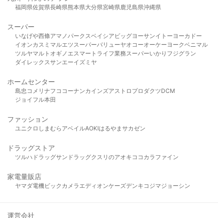
福岡県
佐賀県
長崎県
熊本県
大分県
宮崎県
鹿児島県
沖縄県
スーパー
いなげや
西條
アマノパークス
ベイシア
ビッグヨーサン
イトーヨーカドー
イオン
カスミ
マルエツ
スーパーバリュー
ヤオコー
オーケー
ヨークベニマル
ツルヤ
マルト
オギノ
エスマート
ライフ
業務スーパー
いかり
フジグラン
ダイレックス
サンエー
イズミヤ
ホームセンター
島忠
コメリ
ナフコ
コーナン
カインズ
アストロプロダクツ
DCM
ジョイフル本田
ファッション
ユニクロ
しまむら
アベイル
AOKI
はるやま
サカゼン
ドラッグストア
ツルハドラッグ
サンドラッグ
クスリのアオキ
ココカラファイン
家電量販店
ヤマダ電機
ビックカメラ
エディオン
ケーズデンキ
コジマ
ジョーシン
運営会社