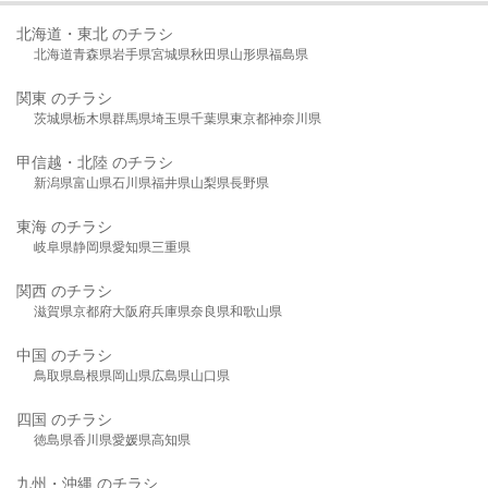
北海道・東北 のチラシ
北海道
青森県
岩手県
宮城県
秋田県
山形県
福島県
関東 のチラシ
茨城県
栃木県
群馬県
埼玉県
千葉県
東京都
神奈川県
甲信越・北陸 のチラシ
新潟県
富山県
石川県
福井県
山梨県
長野県
東海 のチラシ
岐阜県
静岡県
愛知県
三重県
関西 のチラシ
滋賀県
京都府
大阪府
兵庫県
奈良県
和歌山県
中国 のチラシ
鳥取県
島根県
岡山県
広島県
山口県
四国 のチラシ
徳島県
香川県
愛媛県
高知県
九州・沖縄 のチラシ