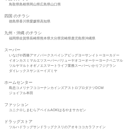
鳥取県
島根県
岡山県
広島県
山口県
四国 のチラシ
徳島県
香川県
愛媛県
高知県
九州・沖縄 のチラシ
福岡県
佐賀県
長崎県
熊本県
大分県
宮崎県
鹿児島県
沖縄県
スーパー
いなげや
西條
アマノパークス
ベイシア
ビッグヨーサン
イトーヨーカドー
イオン
カスミ
マルエツ
スーパーバリュー
ヤオコー
オーケー
ヨークベニマル
ツルヤ
マルト
オギノ
エスマート
ライフ
業務スーパー
いかり
フジグラン
ダイレックス
サンエー
イズミヤ
ホームセンター
島忠
コメリ
ナフコ
コーナン
カインズ
アストロプロダクツ
DCM
ジョイフル本田
ファッション
ユニクロ
しまむら
アベイル
AOKI
はるやま
サカゼン
ドラッグストア
ツルハドラッグ
サンドラッグ
クスリのアオキ
ココカラファイン