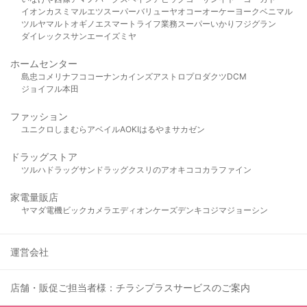
イオン
カスミ
マルエツ
スーパーバリュー
ヤオコー
オーケー
ヨークベニマル
ツルヤ
マルト
オギノ
エスマート
ライフ
業務スーパー
いかり
フジグラン
ダイレックス
サンエー
イズミヤ
ホームセンター
島忠
コメリ
ナフコ
コーナン
カインズ
アストロプロダクツ
DCM
ジョイフル本田
ファッション
ユニクロ
しまむら
アベイル
AOKI
はるやま
サカゼン
ドラッグストア
ツルハドラッグ
サンドラッグ
クスリのアオキ
ココカラファイン
家電量販店
ヤマダ電機
ビックカメラ
エディオン
ケーズデンキ
コジマ
ジョーシン
運営会社
店舗・販促ご担当者様：チラシプラスサービスのご案内