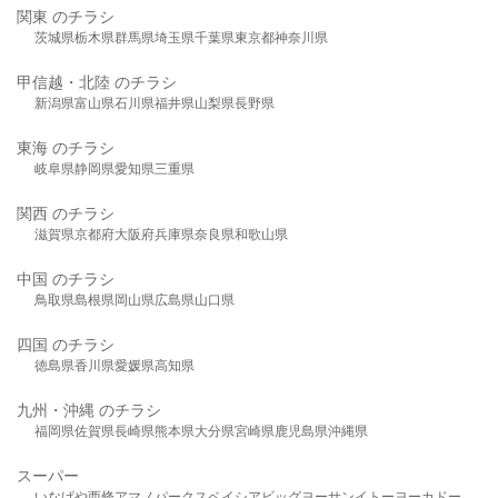
関東 のチラシ
茨城県
栃木県
群馬県
埼玉県
千葉県
東京都
神奈川県
甲信越・北陸 のチラシ
新潟県
富山県
石川県
福井県
山梨県
長野県
東海 のチラシ
岐阜県
静岡県
愛知県
三重県
関西 のチラシ
滋賀県
京都府
大阪府
兵庫県
奈良県
和歌山県
中国 のチラシ
鳥取県
島根県
岡山県
広島県
山口県
四国 のチラシ
徳島県
香川県
愛媛県
高知県
九州・沖縄 のチラシ
福岡県
佐賀県
長崎県
熊本県
大分県
宮崎県
鹿児島県
沖縄県
スーパー
いなげや
西條
アマノパークス
ベイシア
ビッグヨーサン
イトーヨーカドー