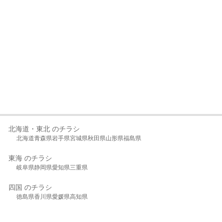
北海道・東北 のチラシ
北海道
青森県
岩手県
宮城県
秋田県
山形県
福島県
東海 のチラシ
岐阜県
静岡県
愛知県
三重県
四国 のチラシ
徳島県
香川県
愛媛県
高知県