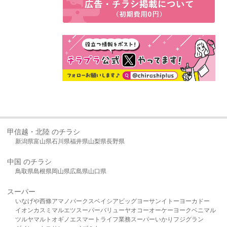
甲信越・北陸 のチラシ
新潟県
富山県
石川県
福井県
山梨県
長野県
中国 のチラシ
鳥取県
島根県
岡山県
広島県
山口県
スーパー
いなげや
西條
アマノパークス
ベイシア
ビッグヨーサン
イトーヨーカドー
イオン
カスミ
マルエツ
スーパーバリュー
ヤオコー
オーケー
ヨークベニマル
ツルヤ
マルト
オギノ
エスマート
ライフ
業務スーパー
いかり
フジグラン