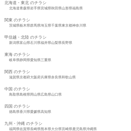
北海道・東北 のチラシ
北海道
青森県
岩手県
宮城県
秋田県
山形県
福島県
関東 のチラシ
茨城県
栃木県
群馬県
埼玉県
千葉県
東京都
神奈川県
甲信越・北陸 のチラシ
新潟県
富山県
石川県
福井県
山梨県
長野県
東海 のチラシ
岐阜県
静岡県
愛知県
三重県
関西 のチラシ
滋賀県
京都府
大阪府
兵庫県
奈良県
和歌山県
中国 のチラシ
鳥取県
島根県
岡山県
広島県
山口県
四国 のチラシ
徳島県
香川県
愛媛県
高知県
九州・沖縄 のチラシ
福岡県
佐賀県
長崎県
熊本県
大分県
宮崎県
鹿児島県
沖縄県