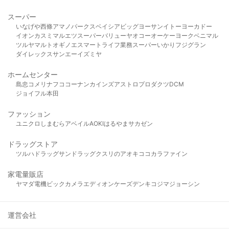
スーパー
いなげや
西條
アマノパークス
ベイシア
ビッグヨーサン
イトーヨーカドー
イオン
カスミ
マルエツ
スーパーバリュー
ヤオコー
オーケー
ヨークベニマル
ツルヤ
マルト
オギノ
エスマート
ライフ
業務スーパー
いかり
フジグラン
ダイレックス
サンエー
イズミヤ
ホームセンター
島忠
コメリ
ナフコ
コーナン
カインズ
アストロプロダクツ
DCM
ジョイフル本田
ファッション
ユニクロ
しまむら
アベイル
AOKI
はるやま
サカゼン
ドラッグストア
ツルハドラッグ
サンドラッグ
クスリのアオキ
ココカラファイン
家電量販店
ヤマダ電機
ビックカメラ
エディオン
ケーズデンキ
コジマ
ジョーシン
運営会社