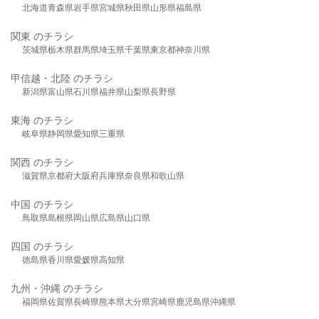
北海道
青森県
岩手県
宮城県
秋田県
山形県
福島県
関東 のチラシ
茨城県
栃木県
群馬県
埼玉県
千葉県
東京都
神奈川県
甲信越・北陸 のチラシ
新潟県
富山県
石川県
福井県
山梨県
長野県
東海 のチラシ
岐阜県
静岡県
愛知県
三重県
関西 のチラシ
滋賀県
京都府
大阪府
兵庫県
奈良県
和歌山県
中国 のチラシ
鳥取県
島根県
岡山県
広島県
山口県
四国 のチラシ
徳島県
香川県
愛媛県
高知県
九州・沖縄 のチラシ
福岡県
佐賀県
長崎県
熊本県
大分県
宮崎県
鹿児島県
沖縄県