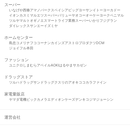
スーパー
いなげや
西條
アマノパークス
ベイシア
ビッグヨーサン
イトーヨーカドー
イオン
カスミ
マルエツ
スーパーバリュー
ヤオコー
オーケー
ヨークベニマル
ツルヤ
マルト
オギノ
エスマート
ライフ
業務スーパー
いかり
フジグラン
ダイレックス
サンエー
イズミヤ
ホームセンター
島忠
コメリ
ナフコ
コーナン
カインズ
アストロプロダクツ
DCM
ジョイフル本田
ファッション
ユニクロ
しまむら
アベイル
AOKI
はるやま
サカゼン
ドラッグストア
ツルハドラッグ
サンドラッグ
クスリのアオキ
ココカラファイン
家電量販店
ヤマダ電機
ビックカメラ
エディオン
ケーズデンキ
コジマ
ジョーシン
運営会社