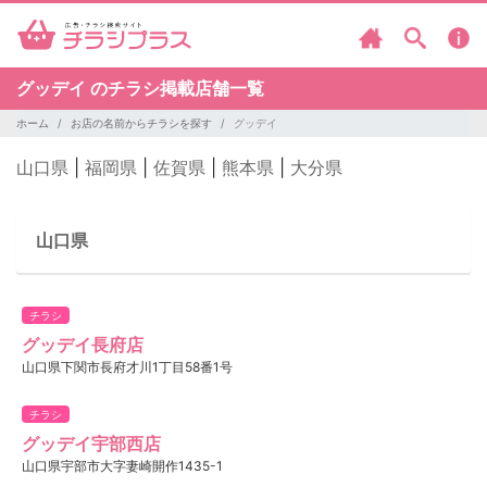
グッデイ のチラシ掲載店舗一覧
ホーム
お店の名前からチラシを探す
グッデイ
山口県
|
福岡県
|
佐賀県
|
熊本県
|
大分県
山口県
チラシ
グッデイ長府店
山口県下関市長府才川1丁目58番1号
チラシ
グッデイ宇部西店
山口県宇部市大字妻崎開作1435-1