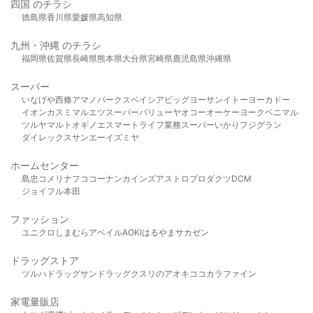
四国 のチラシ
徳島県
香川県
愛媛県
高知県
九州・沖縄 のチラシ
福岡県
佐賀県
長崎県
熊本県
大分県
宮崎県
鹿児島県
沖縄県
スーパー
いなげや
西條
アマノパークス
ベイシア
ビッグヨーサン
イトーヨーカドー
イオン
カスミ
マルエツ
スーパーバリュー
ヤオコー
オーケー
ヨークベニマル
ツルヤ
マルト
オギノ
エスマート
ライフ
業務スーパー
いかり
フジグラン
ダイレックス
サンエー
イズミヤ
ホームセンター
島忠
コメリ
ナフコ
コーナン
カインズ
アストロプロダクツ
DCM
ジョイフル本田
ファッション
ユニクロ
しまむら
アベイル
AOKI
はるやま
サカゼン
ドラッグストア
ツルハドラッグ
サンドラッグ
クスリのアオキ
ココカラファイン
家電量販店