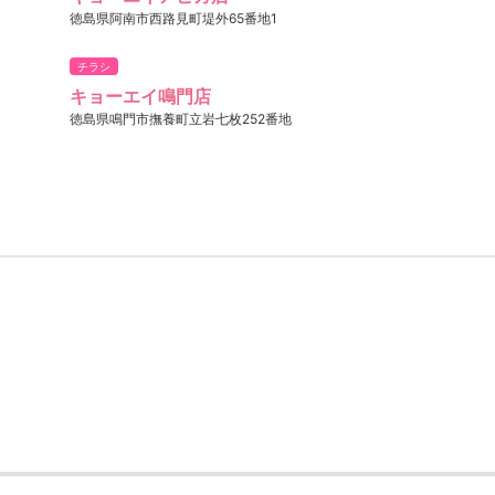
徳島県阿南市西路見町堤外65番地1
チラシ
キョーエイ鳴門店
徳島県鳴門市撫養町立岩七枚252番地