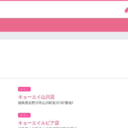
チラシ
キョーエイ山川店
徳島県吉野川市山川町前川197番地1
チラシ
キョーエイルピア店