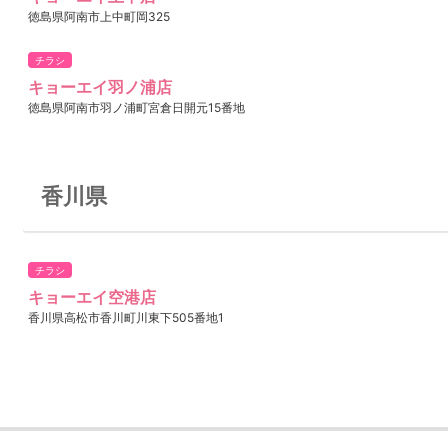
徳島県阿南市上中町岡325
チラシ
キョーエイ羽ノ浦店
徳島県阿南市羽ノ浦町宮倉日開元15番地
香川県
チラシ
キョーエイ空港店
香川県高松市香川町川東下505番地1