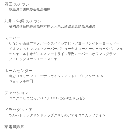
四国 のチラシ
徳島県
香川県
愛媛県
高知県
九州・沖縄 のチラシ
福岡県
佐賀県
長崎県
熊本県
大分県
宮崎県
鹿児島県
沖縄県
スーパー
いなげや
西條
アマノパークス
ベイシア
ビッグヨーサン
イトーヨーカドー
イオン
カスミ
マルエツ
スーパーバリュー
ヤオコー
オーケー
ヨークベニマル
ツルヤ
マルト
オギノ
エスマート
ライフ
業務スーパー
いかり
フジグラン
ダイレックス
サンエー
イズミヤ
ホームセンター
島忠
コメリ
ナフコ
コーナン
カインズ
アストロプロダクツ
DCM
ジョイフル本田
ファッション
ユニクロ
しまむら
アベイル
AOKI
はるやま
サカゼン
ドラッグストア
ツルハドラッグ
サンドラッグ
クスリのアオキ
ココカラファイン
家電量販店