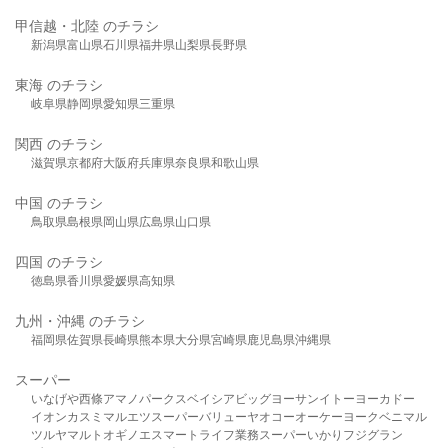
甲信越・北陸 のチラシ
新潟県
富山県
石川県
福井県
山梨県
長野県
東海 のチラシ
岐阜県
静岡県
愛知県
三重県
関西 のチラシ
滋賀県
京都府
大阪府
兵庫県
奈良県
和歌山県
中国 のチラシ
鳥取県
島根県
岡山県
広島県
山口県
四国 のチラシ
徳島県
香川県
愛媛県
高知県
九州・沖縄 のチラシ
福岡県
佐賀県
長崎県
熊本県
大分県
宮崎県
鹿児島県
沖縄県
スーパー
いなげや
西條
アマノパークス
ベイシア
ビッグヨーサン
イトーヨーカドー
イオン
カスミ
マルエツ
スーパーバリュー
ヤオコー
オーケー
ヨークベニマル
ツルヤ
マルト
オギノ
エスマート
ライフ
業務スーパー
いかり
フジグラン