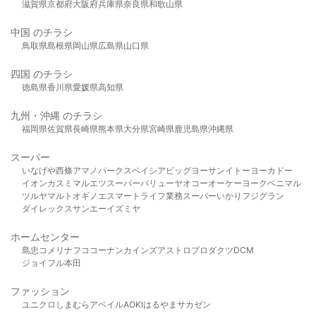
滋賀県
京都府
大阪府
兵庫県
奈良県
和歌山県
中国 のチラシ
鳥取県
島根県
岡山県
広島県
山口県
四国 のチラシ
徳島県
香川県
愛媛県
高知県
九州・沖縄 のチラシ
福岡県
佐賀県
長崎県
熊本県
大分県
宮崎県
鹿児島県
沖縄県
スーパー
いなげや
西條
アマノパークス
ベイシア
ビッグヨーサン
イトーヨーカドー
イオン
カスミ
マルエツ
スーパーバリュー
ヤオコー
オーケー
ヨークベニマル
ツルヤ
マルト
オギノ
エスマート
ライフ
業務スーパー
いかり
フジグラン
ダイレックス
サンエー
イズミヤ
ホームセンター
島忠
コメリ
ナフコ
コーナン
カインズ
アストロプロダクツ
DCM
ジョイフル本田
ファッション
ユニクロ
しまむら
アベイル
AOKI
はるやま
サカゼン