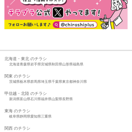
北海道・東北 のチラシ
北海道
青森県
岩手県
宮城県
秋田県
山形県
福島県
関東 のチラシ
茨城県
栃木県
群馬県
埼玉県
千葉県
東京都
神奈川県
甲信越・北陸 のチラシ
新潟県
富山県
石川県
福井県
山梨県
長野県
東海 のチラシ
岐阜県
静岡県
愛知県
三重県
関西 のチラシ