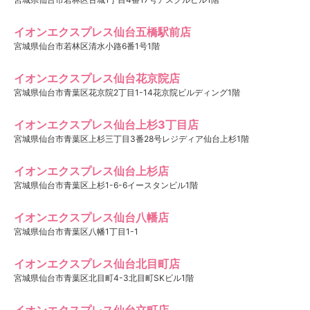
イオンエクスプレス仙台五橋駅前店
宮城県仙台市若林区清水小路6番1号1階
イオンエクスプレス仙台花京院店
宮城県仙台市青葉区花京院2丁目1-14花京院ビルディング1階
イオンエクスプレス仙台上杉3丁目店
宮城県仙台市青葉区上杉三丁目3番28号レジディア仙台上杉1階
イオンエクスプレス仙台上杉店
宮城県仙台市青葉区上杉1-6-6イースタンビル1階
イオンエクスプレス仙台八幡店
宮城県仙台市青葉区八幡1丁目1-1
イオンエクスプレス仙台北目町店
宮城県仙台市青葉区北目町4-3北目町SKビル1階
イオンエクスプレス仙台立町店