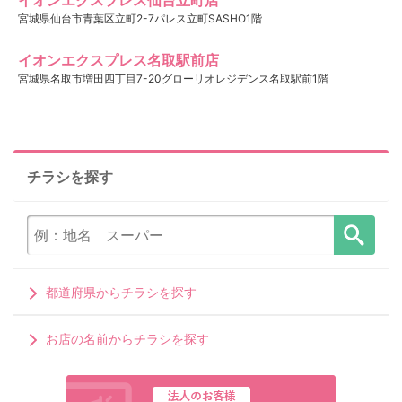
宮城県仙台市青葉区立町2-7パレス立町SASHO1階
イオンエクスプレス名取駅前店
宮城県名取市増田四丁目7-20グローリオレジデンス名取駅前1階
チラシを探す
都道府県からチラシを探す
お店の名前からチラシを探す