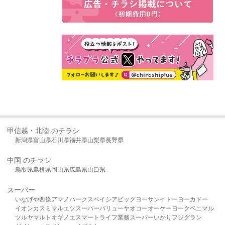
甲信越・北陸 のチラシ
新潟県
富山県
石川県
福井県
山梨県
長野県
中国 のチラシ
鳥取県
島根県
岡山県
広島県
山口県
スーパー
いなげや
西條
アマノパークス
ベイシア
ビッグヨーサン
イトーヨーカドー
イオン
カスミ
マルエツ
スーパーバリュー
ヤオコー
オーケー
ヨークベニマル
ツルヤ
マルト
オギノ
エスマート
ライフ
業務スーパー
いかり
フジグラン