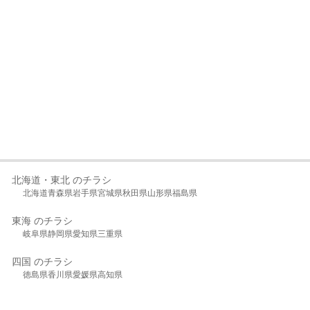
北海道・東北 のチラシ
北海道
青森県
岩手県
宮城県
秋田県
山形県
福島県
東海 のチラシ
岐阜県
静岡県
愛知県
三重県
四国 のチラシ
徳島県
香川県
愛媛県
高知県