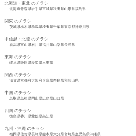
北海道・東北 のチラシ
北海道
青森県
岩手県
宮城県
秋田県
山形県
福島県
関東 のチラシ
茨城県
栃木県
群馬県
埼玉県
千葉県
東京都
神奈川県
甲信越・北陸 のチラシ
新潟県
富山県
石川県
福井県
山梨県
長野県
東海 のチラシ
岐阜県
静岡県
愛知県
三重県
関西 のチラシ
滋賀県
京都府
大阪府
兵庫県
奈良県
和歌山県
中国 のチラシ
鳥取県
島根県
岡山県
広島県
山口県
四国 のチラシ
徳島県
香川県
愛媛県
高知県
九州・沖縄 のチラシ
福岡県
佐賀県
長崎県
熊本県
大分県
宮崎県
鹿児島県
沖縄県