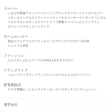
スーパー
いなげや
西條
アマノパークス
ベイシア
ビッグヨーサン
イトーヨーカドー
イオン
カスミ
マルエツ
スーパーバリュー
ヤオコー
オーケー
ヨークベニマル
ツルヤ
マルト
オギノ
エスマート
ライフ
業務スーパー
いかり
フジグラン
ダイレックス
サンエー
イズミヤ
ホームセンター
島忠
コメリ
ナフコ
コーナン
カインズ
アストロプロダクツ
DCM
ジョイフル本田
ファッション
ユニクロ
しまむら
アベイル
AOKI
はるやま
サカゼン
ドラッグストア
ツルハドラッグ
サンドラッグ
クスリのアオキ
ココカラファイン
家電量販店
ヤマダ電機
ビックカメラ
エディオン
ケーズデンキ
コジマ
ジョーシン
運営会社