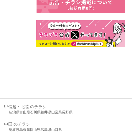
甲信越・北陸 のチラシ
新潟県
富山県
石川県
福井県
山梨県
長野県
中国 のチラシ
鳥取県
島根県
岡山県
広島県
山口県