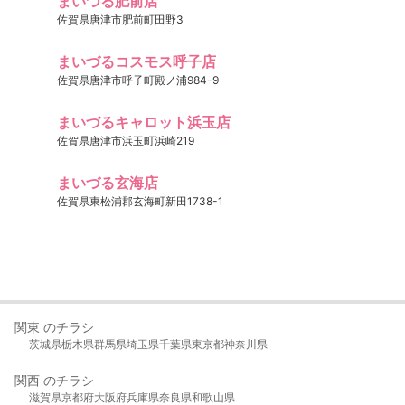
まいづる肥前店
佐賀県唐津市肥前町田野3
まいづるコスモス呼子店
佐賀県唐津市呼子町殿ノ浦984-9
まいづるキャロット浜玉店
佐賀県唐津市浜玉町浜崎219
まいづる玄海店
佐賀県東松浦郡玄海町新田1738-1
関東 のチラシ
茨城県
栃木県
群馬県
埼玉県
千葉県
東京都
神奈川県
関西 のチラシ
滋賀県
京都府
大阪府
兵庫県
奈良県
和歌山県