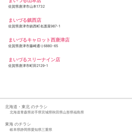
まいづる山本店
佐賀県唐津市山本1732
まいづる鎮西店
佐賀県唐津市鎮西町名護屋987-1
まいづるキャロット西唐津店
佐賀県唐津市藤崎通り6880-65
まいづるスリーナイン店
佐賀県唐津市町田2129-1
北海道・東北 のチラシ
北海道
青森県
岩手県
宮城県
秋田県
山形県
福島県
東海 のチラシ
岐阜県
静岡県
愛知県
三重県