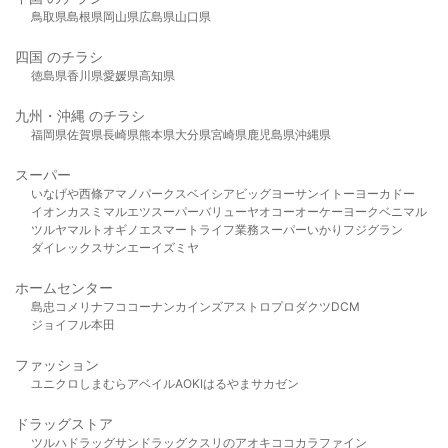
鳥取県
島根県
岡山県
広島県
山口県
四国 のチラシ
徳島県
香川県
愛媛県
高知県
九州・沖縄 のチラシ
福岡県
佐賀県
長崎県
熊本県
大分県
宮崎県
鹿児島県
沖縄県
スーパー
いなげや
西條
アマノパークス
ベイシア
ビッグヨーサン
イトーヨーカドー
イオン
カスミ
マルエツ
スーパーバリュー
ヤオコー
オーケー
ヨークベニマル
ツルヤ
マルト
オギノ
エスマート
ライフ
業務スーパー
いかり
フジグラン
ダイレックス
サンエー
イズミヤ
ホームセンター
島忠
コメリ
ナフコ
コーナン
カインズ
アストロプロダクツ
DCM
ジョイフル本田
ファッション
ユニクロ
しまむら
アベイル
AOKI
はるやま
サカゼン
ドラッグストア
ツルハドラッグ
サンドラッグ
クスリのアオキ
ココカラファイン