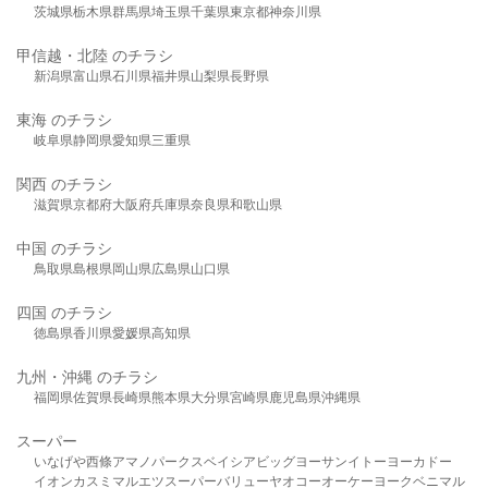
茨城県
栃木県
群馬県
埼玉県
千葉県
東京都
神奈川県
甲信越・北陸 のチラシ
新潟県
富山県
石川県
福井県
山梨県
長野県
東海 のチラシ
岐阜県
静岡県
愛知県
三重県
関西 のチラシ
滋賀県
京都府
大阪府
兵庫県
奈良県
和歌山県
中国 のチラシ
鳥取県
島根県
岡山県
広島県
山口県
四国 のチラシ
徳島県
香川県
愛媛県
高知県
九州・沖縄 のチラシ
福岡県
佐賀県
長崎県
熊本県
大分県
宮崎県
鹿児島県
沖縄県
スーパー
いなげや
西條
アマノパークス
ベイシア
ビッグヨーサン
イトーヨーカドー
イオン
カスミ
マルエツ
スーパーバリュー
ヤオコー
オーケー
ヨークベニマル