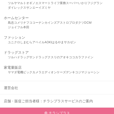
ツルヤ
マルト
オギノ
エスマート
ライフ
業務スーパー
いかり
フジグラン
ダイレックス
サンエー
イズミヤ
ホームセンター
島忠
コメリ
ナフコ
コーナン
カインズ
アストロプロダクツ
DCM
ジョイフル本田
ファッション
ユニクロ
しまむら
アベイル
AOKI
はるやま
サカゼン
ドラッグストア
ツルハドラッグ
サンドラッグ
クスリのアオキ
ココカラファイン
家電量販店
ヤマダ電機
ビックカメラ
エディオン
ケーズデンキ
コジマ
ジョーシン
運営会社
店舗・販促ご担当者様：チラシプラスサービスのご案内
© チラシプラス