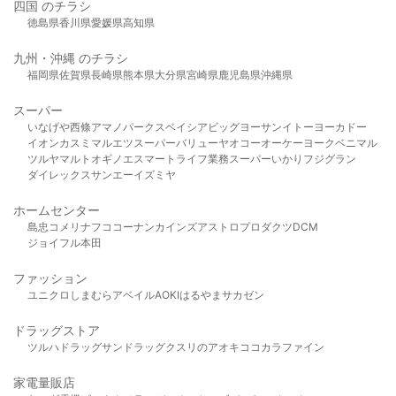
四国 のチラシ
徳島県
香川県
愛媛県
高知県
九州・沖縄 のチラシ
福岡県
佐賀県
長崎県
熊本県
大分県
宮崎県
鹿児島県
沖縄県
スーパー
いなげや
西條
アマノパークス
ベイシア
ビッグヨーサン
イトーヨーカドー
イオン
カスミ
マルエツ
スーパーバリュー
ヤオコー
オーケー
ヨークベニマル
ツルヤ
マルト
オギノ
エスマート
ライフ
業務スーパー
いかり
フジグラン
ダイレックス
サンエー
イズミヤ
ホームセンター
島忠
コメリ
ナフコ
コーナン
カインズ
アストロプロダクツ
DCM
ジョイフル本田
ファッション
ユニクロ
しまむら
アベイル
AOKI
はるやま
サカゼン
ドラッグストア
ツルハドラッグ
サンドラッグ
クスリのアオキ
ココカラファイン
家電量販店