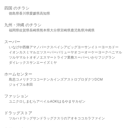
四国 のチラシ
徳島県
香川県
愛媛県
高知県
九州・沖縄 のチラシ
福岡県
佐賀県
長崎県
熊本県
大分県
宮崎県
鹿児島県
沖縄県
スーパー
いなげや
西條
アマノパークス
ベイシア
ビッグヨーサン
イトーヨーカドー
イオン
カスミ
マルエツ
スーパーバリュー
ヤオコー
オーケー
ヨークベニマル
ツルヤ
マルト
オギノ
エスマート
ライフ
業務スーパー
いかり
フジグラン
ダイレックス
サンエー
イズミヤ
ホームセンター
島忠
コメリ
ナフコ
コーナン
カインズ
アストロプロダクツ
DCM
ジョイフル本田
ファッション
ユニクロ
しまむら
アベイル
AOKI
はるやま
サカゼン
ドラッグストア
ツルハドラッグ
サンドラッグ
クスリのアオキ
ココカラファイン