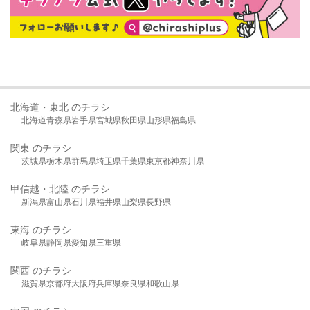
北海道・東北 のチラシ
北海道
青森県
岩手県
宮城県
秋田県
山形県
福島県
関東 のチラシ
茨城県
栃木県
群馬県
埼玉県
千葉県
東京都
神奈川県
甲信越・北陸 のチラシ
新潟県
富山県
石川県
福井県
山梨県
長野県
東海 のチラシ
岐阜県
静岡県
愛知県
三重県
関西 のチラシ
滋賀県
京都府
大阪府
兵庫県
奈良県
和歌山県