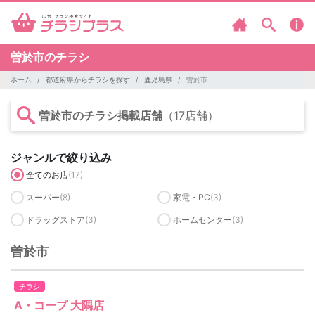
曽於市のチラシ
ホーム
都道府県からチラシを探す
鹿児島県
曽於市
曽於市のチラシ掲載店舗
（17店舗）
ジャンルで絞り込み
全てのお店
(17)
スーパー
(8)
家電・PC
(3)
ドラッグストア
(3)
ホームセンター
(3)
曽於市
チラシ
A・コープ 大隅店