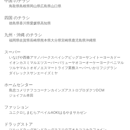
中国 のチラシ
鳥取県
島根県
岡山県
広島県
山口県
四国 のチラシ
徳島県
香川県
愛媛県
高知県
九州・沖縄 のチラシ
福岡県
佐賀県
長崎県
熊本県
大分県
宮崎県
鹿児島県
沖縄県
スーパー
いなげや
西條
アマノパークス
ベイシア
ビッグヨーサン
イトーヨーカドー
イオン
カスミ
マルエツ
スーパーバリュー
ヤオコー
オーケー
ヨークベニマル
ツルヤ
マルト
オギノ
エスマート
ライフ
業務スーパー
いかり
フジグラン
ダイレックス
サンエー
イズミヤ
ホームセンター
島忠
コメリ
ナフコ
コーナン
カインズ
アストロプロダクツ
DCM
ジョイフル本田
ファッション
ユニクロ
しまむら
アベイル
AOKI
はるやま
サカゼン
ドラッグストア
ツルハドラッグ
サンドラッグ
クスリのアオキ
ココカラファイン