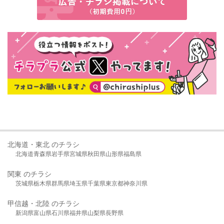
北海道・東北 のチラシ
北海道
青森県
岩手県
宮城県
秋田県
山形県
福島県
関東 のチラシ
茨城県
栃木県
群馬県
埼玉県
千葉県
東京都
神奈川県
甲信越・北陸 のチラシ
新潟県
富山県
石川県
福井県
山梨県
長野県