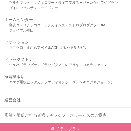
ツルヤ
マルト
オギノ
エスマート
ライフ
業務スーパー
いかり
フジグラン
ダイレックス
サンエー
イズミヤ
ホームセンター
島忠
コメリ
ナフコ
コーナン
カインズ
アストロプロダクツ
DCM
ジョイフル本田
ファッション
ユニクロ
しまむら
アベイル
AOKI
はるやま
サカゼン
ドラッグストア
ツルハドラッグ
サンドラッグ
クスリのアオキ
ココカラファイン
家電量販店
ヤマダ電機
ビックカメラ
エディオン
ケーズデンキ
コジマ
ジョーシン
運営会社
店舗・販促ご担当者様：チラシプラスサービスのご案内
© チラシプラス