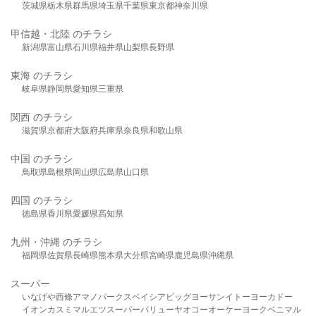
茨城県
栃木県
群馬県
埼玉県
千葉県
東京都
神奈川県
甲信越・北陸 のチラシ
新潟県
富山県
石川県
福井県
山梨県
長野県
東海 のチラシ
岐阜県
静岡県
愛知県
三重県
関西 のチラシ
滋賀県
京都府
大阪府
兵庫県
奈良県
和歌山県
中国 のチラシ
鳥取県
島根県
岡山県
広島県
山口県
四国 のチラシ
徳島県
香川県
愛媛県
高知県
九州・沖縄 のチラシ
福岡県
佐賀県
長崎県
熊本県
大分県
宮崎県
鹿児島県
沖縄県
スーパー
いなげや
西條
アマノパークス
ベイシア
ビッグヨーサン
イトーヨーカドー
イオン
カスミ
マルエツ
スーパーバリュー
ヤオコー
オーケー
ヨークベニマル