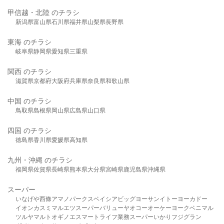
甲信越・北陸 のチラシ
新潟県
富山県
石川県
福井県
山梨県
長野県
東海 のチラシ
岐阜県
静岡県
愛知県
三重県
関西 のチラシ
滋賀県
京都府
大阪府
兵庫県
奈良県
和歌山県
中国 のチラシ
鳥取県
島根県
岡山県
広島県
山口県
四国 のチラシ
徳島県
香川県
愛媛県
高知県
九州・沖縄 のチラシ
福岡県
佐賀県
長崎県
熊本県
大分県
宮崎県
鹿児島県
沖縄県
スーパー
いなげや
西條
アマノパークス
ベイシア
ビッグヨーサン
イトーヨーカドー
イオン
カスミ
マルエツ
スーパーバリュー
ヤオコー
オーケー
ヨークベニマル
ツルヤ
マルト
オギノ
エスマート
ライフ
業務スーパー
いかり
フジグラン