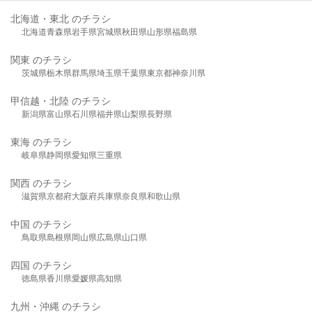
北海道・東北 のチラシ
北海道
青森県
岩手県
宮城県
秋田県
山形県
福島県
関東 のチラシ
茨城県
栃木県
群馬県
埼玉県
千葉県
東京都
神奈川県
甲信越・北陸 のチラシ
新潟県
富山県
石川県
福井県
山梨県
長野県
東海 のチラシ
岐阜県
静岡県
愛知県
三重県
関西 のチラシ
滋賀県
京都府
大阪府
兵庫県
奈良県
和歌山県
中国 のチラシ
鳥取県
島根県
岡山県
広島県
山口県
四国 のチラシ
徳島県
香川県
愛媛県
高知県
九州・沖縄 のチラシ