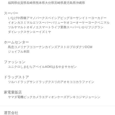
福岡県
佐賀県
長崎県
熊本県
大分県
宮崎県
鹿児島県
沖縄県
スーパー
いなげや
西條
アマノパークス
ベイシア
ビッグヨーサン
イトーヨーカドー
イオン
カスミ
マルエツ
スーパーバリュー
ヤオコー
オーケー
ヨークベニマル
ツルヤ
マルト
オギノ
エスマート
ライフ
業務スーパー
いかり
フジグラン
ダイレックス
サンエー
イズミヤ
ホームセンター
島忠
コメリ
ナフコ
コーナン
カインズ
アストロプロダクツ
DCM
ジョイフル本田
ファッション
ユニクロ
しまむら
アベイル
AOKI
はるやま
サカゼン
ドラッグストア
ツルハドラッグ
サンドラッグ
クスリのアオキ
ココカラファイン
家電量販店
ヤマダ電機
ビックカメラ
エディオン
ケーズデンキ
コジマ
ジョーシン
運営会社