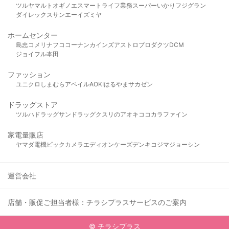
ツルヤ
マルト
オギノ
エスマート
ライフ
業務スーパー
いかり
フジグラン
ダイレックス
サンエー
イズミヤ
ホームセンター
島忠
コメリ
ナフコ
コーナン
カインズ
アストロプロダクツ
DCM
ジョイフル本田
ファッション
ユニクロ
しまむら
アベイル
AOKI
はるやま
サカゼン
ドラッグストア
ツルハドラッグ
サンドラッグ
クスリのアオキ
ココカラファイン
家電量販店
ヤマダ電機
ビックカメラ
エディオン
ケーズデンキ
コジマ
ジョーシン
運営会社
店舗・販促ご担当者様：チラシプラスサービスのご案内
© チラシプラス