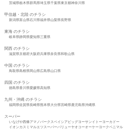
茨城県
栃木県
群馬県
埼玉県
千葉県
東京都
神奈川県
甲信越・北陸 のチラシ
新潟県
富山県
石川県
福井県
山梨県
長野県
東海 のチラシ
岐阜県
静岡県
愛知県
三重県
関西 のチラシ
滋賀県
京都府
大阪府
兵庫県
奈良県
和歌山県
中国 のチラシ
鳥取県
島根県
岡山県
広島県
山口県
四国 のチラシ
徳島県
香川県
愛媛県
高知県
九州・沖縄 のチラシ
福岡県
佐賀県
長崎県
熊本県
大分県
宮崎県
鹿児島県
沖縄県
スーパー
いなげや
西條
アマノパークス
ベイシア
ビッグヨーサン
イトーヨーカドー
イオン
カスミ
マルエツ
スーパーバリュー
ヤオコー
オーケー
ヨークベニマル