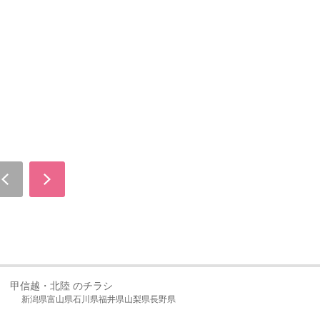
甲信越・北陸 のチラシ
新潟県
富山県
石川県
福井県
山梨県
長野県