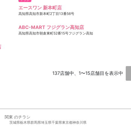
エースワン 新本町店
高知県高知市新本町2丁目13番56号
ABC-MART フジグラン高知店
高知県高知市朝倉東町52番15号フジグラン高知
店
137店舗中、1〜15店舗目を表示中
関東 のチラシ
茨城県
栃木県
群馬県
埼玉県
千葉県
東京都
神奈川県