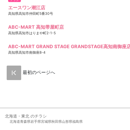
エースワン潮江店
高知県高知市仲田町5番30号
ABC-MART 高知帯屋町店
高知県高知市はりまや町2-1-5
ABC-MART GRAND STAGE GRANDSTAGE高知南御座
高知県高知市南御座8-4
最初のページへ
北海道・東北 のチラシ
北海道
青森県
岩手県
宮城県
秋田県
山形県
福島県