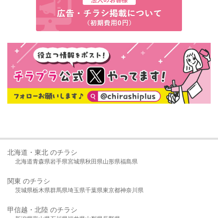
北海道・東北 のチラシ
北海道
青森県
岩手県
宮城県
秋田県
山形県
福島県
関東 のチラシ
茨城県
栃木県
群馬県
埼玉県
千葉県
東京都
神奈川県
甲信越・北陸 のチラシ