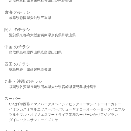
新潟県
富山県
石川県
福井県
山梨県
長野県
東海 のチラシ
岐阜県
静岡県
愛知県
三重県
関西 のチラシ
滋賀県
京都府
大阪府
兵庫県
奈良県
和歌山県
中国 のチラシ
鳥取県
島根県
岡山県
広島県
山口県
四国 のチラシ
徳島県
香川県
愛媛県
高知県
九州・沖縄 のチラシ
福岡県
佐賀県
長崎県
熊本県
大分県
宮崎県
鹿児島県
沖縄県
スーパー
いなげや
西條
アマノパークス
ベイシア
ビッグヨーサン
イトーヨーカドー
イオン
カスミ
マルエツ
スーパーバリュー
ヤオコー
オーケー
ヨークベニマル
ツルヤ
マルト
オギノ
エスマート
ライフ
業務スーパー
いかり
フジグラン
ダイレックス
サンエー
イズミヤ