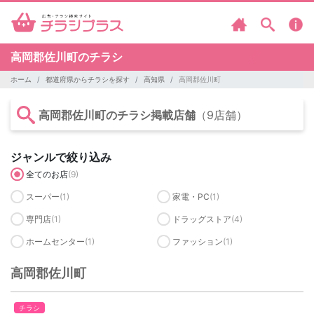
高岡郡佐川町のチラシ
ホーム
都道府県からチラシを探す
高知県
高岡郡佐川町
高岡郡佐川町のチラシ掲載店舗
（9店舗）
ジャンルで絞り込み
全てのお店
(9)
スーパー
(1)
家電・PC
(1)
専門店
(1)
ドラッグストア
(4)
ホームセンター
(1)
ファッション
(1)
高岡郡佐川町
チラシ