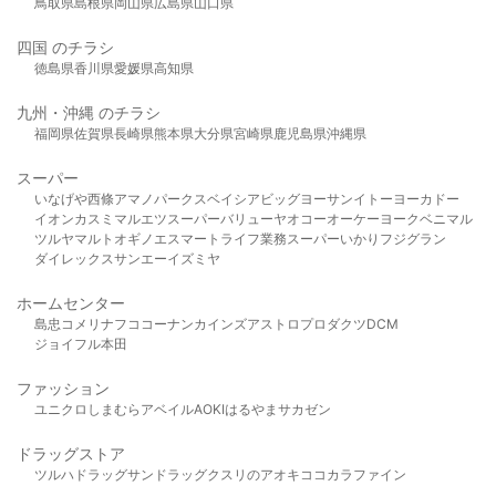
鳥取県
島根県
岡山県
広島県
山口県
四国 のチラシ
徳島県
香川県
愛媛県
高知県
九州・沖縄 のチラシ
福岡県
佐賀県
長崎県
熊本県
大分県
宮崎県
鹿児島県
沖縄県
スーパー
いなげや
西條
アマノパークス
ベイシア
ビッグヨーサン
イトーヨーカドー
イオン
カスミ
マルエツ
スーパーバリュー
ヤオコー
オーケー
ヨークベニマル
ツルヤ
マルト
オギノ
エスマート
ライフ
業務スーパー
いかり
フジグラン
ダイレックス
サンエー
イズミヤ
ホームセンター
島忠
コメリ
ナフコ
コーナン
カインズ
アストロプロダクツ
DCM
ジョイフル本田
ファッション
ユニクロ
しまむら
アベイル
AOKI
はるやま
サカゼン
ドラッグストア
ツルハドラッグ
サンドラッグ
クスリのアオキ
ココカラファイン