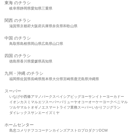
東海 のチラシ
岐阜県
静岡県
愛知県
三重県
関西 のチラシ
滋賀県
京都府
大阪府
兵庫県
奈良県
和歌山県
中国 のチラシ
鳥取県
島根県
岡山県
広島県
山口県
四国 のチラシ
徳島県
香川県
愛媛県
高知県
九州・沖縄 のチラシ
福岡県
佐賀県
長崎県
熊本県
大分県
宮崎県
鹿児島県
沖縄県
スーパー
いなげや
西條
アマノパークス
ベイシア
ビッグヨーサン
イトーヨーカドー
イオン
カスミ
マルエツ
スーパーバリュー
ヤオコー
オーケー
ヨークベニマル
ツルヤ
マルト
オギノ
エスマート
ライフ
業務スーパー
いかり
フジグラン
ダイレックス
サンエー
イズミヤ
ホームセンター
島忠
コメリ
ナフコ
コーナン
カインズ
アストロプロダクツ
DCM