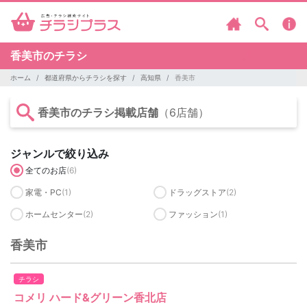
香美市のチラシ
ホーム
都道府県からチラシを探す
高知県
香美市
香美市のチラシ掲載店舗
（6店舗）
ジャンルで絞り込み
全てのお店
(6)
家電・PC
(1)
ドラッグストア
(2)
ホームセンター
(2)
ファッション
(1)
香美市
チラシ
コメリ ハード&グリーン香北店