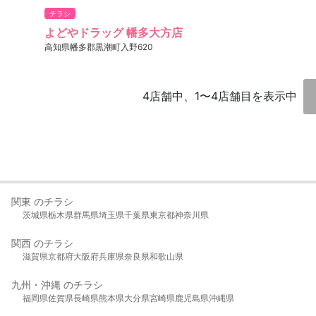
チラシ
よどやドラッグ 幡多大方店
高知県幡多郡黒潮町入野620
4店舗中、1〜4店舗目を表示中
関東 のチラシ
茨城県
栃木県
群馬県
埼玉県
千葉県
東京都
神奈川県
関西 のチラシ
滋賀県
京都府
大阪府
兵庫県
奈良県
和歌山県
九州・沖縄 のチラシ
福岡県
佐賀県
長崎県
熊本県
大分県
宮崎県
鹿児島県
沖縄県