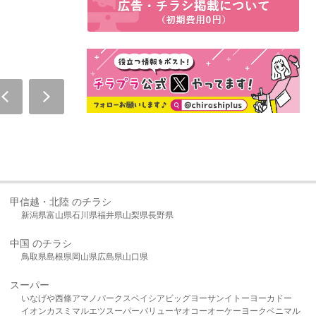
甲信越・北陸 のチラシ
新潟県
富山県
石川県
福井県
山梨県
長野県
中国 のチラシ
鳥取県
島根県
岡山県
広島県
山口県
スーパー
いなげや
西條
アマノパークス
ベイシア
ビッグヨーサン
イトーヨーカドー
イオン
カスミ
マルエツ
スーパーバリュー
ヤオコー
オーケー
ヨークベニマル