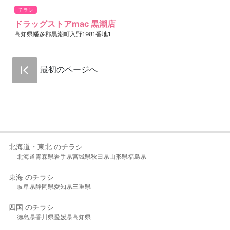
チラシ
ドラッグストアmac 黒潮店
高知県幡多郡黒潮町入野1981番地1
最初のページへ
北海道・東北 のチラシ
北海道
青森県
岩手県
宮城県
秋田県
山形県
福島県
東海 のチラシ
岐阜県
静岡県
愛知県
三重県
四国 のチラシ
徳島県
香川県
愛媛県
高知県