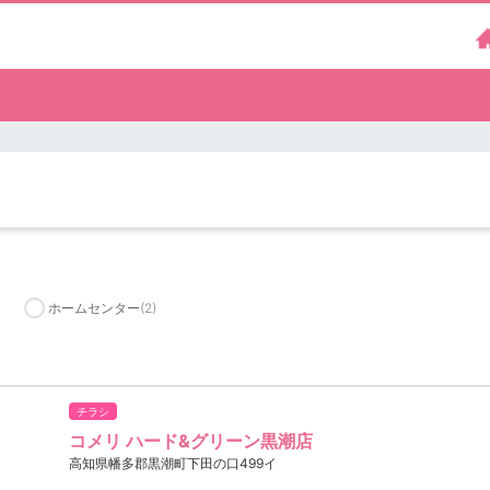
）
ホームセンター
(2)
チラシ
コメリ ハード&グリーン黒潮店
高知県幡多郡黒潮町下田の口499イ