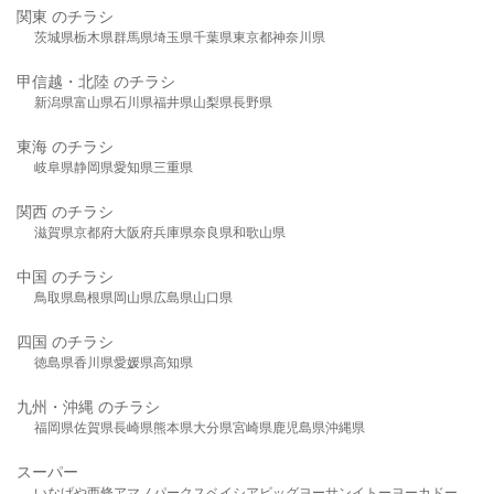
関東 のチラシ
茨城県
栃木県
群馬県
埼玉県
千葉県
東京都
神奈川県
甲信越・北陸 のチラシ
新潟県
富山県
石川県
福井県
山梨県
長野県
東海 のチラシ
岐阜県
静岡県
愛知県
三重県
関西 のチラシ
滋賀県
京都府
大阪府
兵庫県
奈良県
和歌山県
中国 のチラシ
鳥取県
島根県
岡山県
広島県
山口県
四国 のチラシ
徳島県
香川県
愛媛県
高知県
九州・沖縄 のチラシ
福岡県
佐賀県
長崎県
熊本県
大分県
宮崎県
鹿児島県
沖縄県
スーパー
いなげや
西條
アマノパークス
ベイシア
ビッグヨーサン
イトーヨーカドー