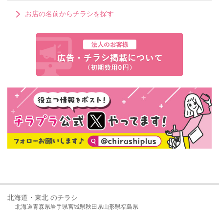
お店の名前からチラシを探す
北海道・東北 のチラシ
北海道
青森県
岩手県
宮城県
秋田県
山形県
福島県