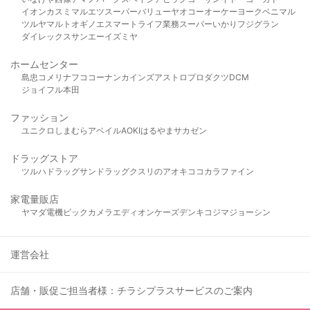
イオン
カスミ
マルエツ
スーパーバリュー
ヤオコー
オーケー
ヨークベニマル
ツルヤ
マルト
オギノ
エスマート
ライフ
業務スーパー
いかり
フジグラン
ダイレックス
サンエー
イズミヤ
ホームセンター
島忠
コメリ
ナフコ
コーナン
カインズ
アストロプロダクツ
DCM
ジョイフル本田
ファッション
ユニクロ
しまむら
アベイル
AOKI
はるやま
サカゼン
ドラッグストア
ツルハドラッグ
サンドラッグ
クスリのアオキ
ココカラファイン
家電量販店
ヤマダ電機
ビックカメラ
エディオン
ケーズデンキ
コジマ
ジョーシン
運営会社
店舗・販促ご担当者様：チラシプラスサービスのご案内