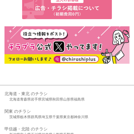
北海道・東北 のチラシ
北海道
青森県
岩手県
宮城県
秋田県
山形県
福島県
関東 のチラシ
茨城県
栃木県
群馬県
埼玉県
千葉県
東京都
神奈川県
甲信越・北陸 のチラシ