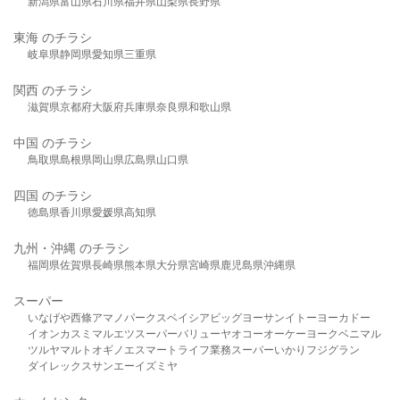
新潟県
富山県
石川県
福井県
山梨県
長野県
東海 のチラシ
岐阜県
静岡県
愛知県
三重県
関西 のチラシ
滋賀県
京都府
大阪府
兵庫県
奈良県
和歌山県
中国 のチラシ
鳥取県
島根県
岡山県
広島県
山口県
四国 のチラシ
徳島県
香川県
愛媛県
高知県
九州・沖縄 のチラシ
福岡県
佐賀県
長崎県
熊本県
大分県
宮崎県
鹿児島県
沖縄県
スーパー
いなげや
西條
アマノパークス
ベイシア
ビッグヨーサン
イトーヨーカドー
イオン
カスミ
マルエツ
スーパーバリュー
ヤオコー
オーケー
ヨークベニマル
ツルヤ
マルト
オギノ
エスマート
ライフ
業務スーパー
いかり
フジグラン
ダイレックス
サンエー
イズミヤ