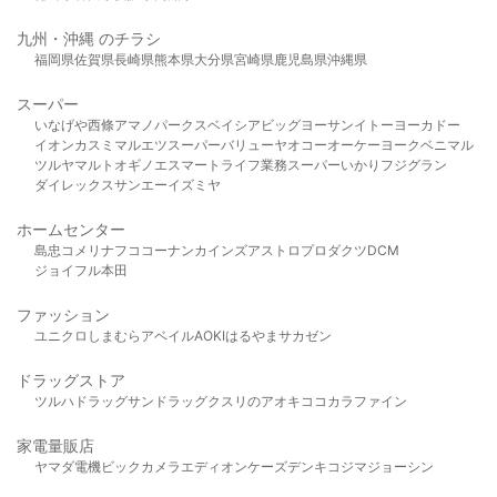
九州・沖縄 のチラシ
福岡県
佐賀県
長崎県
熊本県
大分県
宮崎県
鹿児島県
沖縄県
スーパー
いなげや
西條
アマノパークス
ベイシア
ビッグヨーサン
イトーヨーカドー
イオン
カスミ
マルエツ
スーパーバリュー
ヤオコー
オーケー
ヨークベニマル
ツルヤ
マルト
オギノ
エスマート
ライフ
業務スーパー
いかり
フジグラン
ダイレックス
サンエー
イズミヤ
ホームセンター
島忠
コメリ
ナフコ
コーナン
カインズ
アストロプロダクツ
DCM
ジョイフル本田
ファッション
ユニクロ
しまむら
アベイル
AOKI
はるやま
サカゼン
ドラッグストア
ツルハドラッグ
サンドラッグ
クスリのアオキ
ココカラファイン
家電量販店
ヤマダ電機
ビックカメラ
エディオン
ケーズデンキ
コジマ
ジョーシン