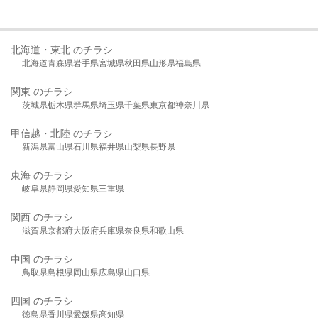
北海道・東北 のチラシ
北海道
青森県
岩手県
宮城県
秋田県
山形県
福島県
関東 のチラシ
茨城県
栃木県
群馬県
埼玉県
千葉県
東京都
神奈川県
甲信越・北陸 のチラシ
新潟県
富山県
石川県
福井県
山梨県
長野県
東海 のチラシ
岐阜県
静岡県
愛知県
三重県
関西 のチラシ
滋賀県
京都府
大阪府
兵庫県
奈良県
和歌山県
中国 のチラシ
鳥取県
島根県
岡山県
広島県
山口県
四国 のチラシ
徳島県
香川県
愛媛県
高知県