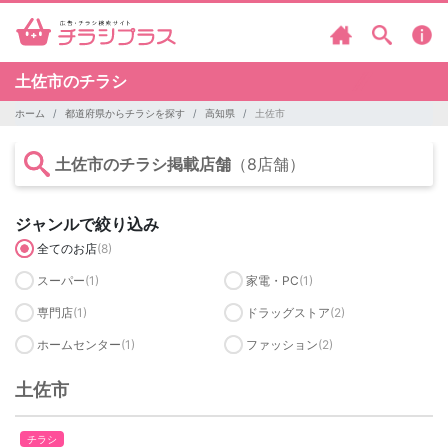
土佐市のチラシ
ホーム
都道府県からチラシを探す
高知県
土佐市
土佐市のチラシ掲載店舗
（8店舗）
ジャンルで絞り込み
全てのお店
(8)
スーパー
(1)
家電・PC
(1)
専門店
(1)
ドラッグストア
(2)
ホームセンター
(1)
ファッション
(2)
土佐市
チラシ