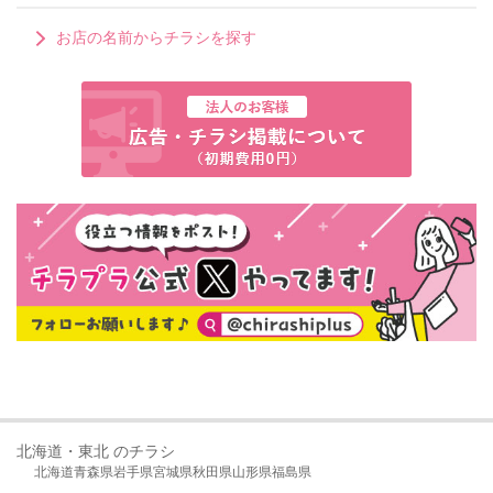
お店の名前からチラシを探す
北海道・東北 のチラシ
北海道
青森県
岩手県
宮城県
秋田県
山形県
福島県