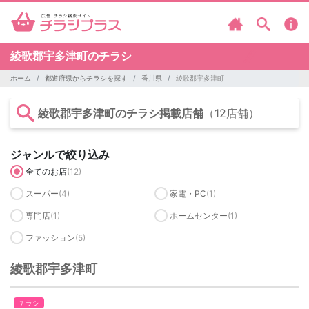
綾歌郡宇多津町のチラシ
ホーム
都道府県からチラシを探す
香川県
綾歌郡宇多津町
綾歌郡宇多津町のチラシ掲載店舗
（12店舗）
ジャンルで絞り込み
全てのお店
(12)
スーパー
(4)
家電・PC
(1)
専門店
(1)
ホームセンター
(1)
ファッション
(5)
綾歌郡宇多津町
チラシ