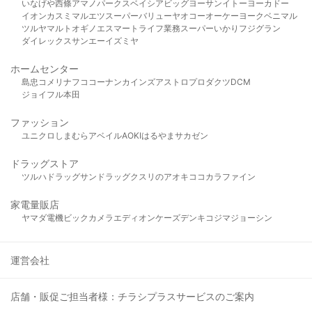
いなげや
西條
アマノパークス
ベイシア
ビッグヨーサン
イトーヨーカドー
イオン
カスミ
マルエツ
スーパーバリュー
ヤオコー
オーケー
ヨークベニマル
ツルヤ
マルト
オギノ
エスマート
ライフ
業務スーパー
いかり
フジグラン
ダイレックス
サンエー
イズミヤ
ホームセンター
島忠
コメリ
ナフコ
コーナン
カインズ
アストロプロダクツ
DCM
ジョイフル本田
ファッション
ユニクロ
しまむら
アベイル
AOKI
はるやま
サカゼン
ドラッグストア
ツルハドラッグ
サンドラッグ
クスリのアオキ
ココカラファイン
家電量販店
ヤマダ電機
ビックカメラ
エディオン
ケーズデンキ
コジマ
ジョーシン
運営会社
店舗・販促ご担当者様：チラシプラスサービスのご案内