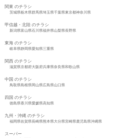
関東 のチラシ
茨城県
栃木県
群馬県
埼玉県
千葉県
東京都
神奈川県
甲信越・北陸 のチラシ
新潟県
富山県
石川県
福井県
山梨県
長野県
東海 のチラシ
岐阜県
静岡県
愛知県
三重県
関西 のチラシ
滋賀県
京都府
大阪府
兵庫県
奈良県
和歌山県
中国 のチラシ
鳥取県
島根県
岡山県
広島県
山口県
四国 のチラシ
徳島県
香川県
愛媛県
高知県
九州・沖縄 のチラシ
福岡県
佐賀県
長崎県
熊本県
大分県
宮崎県
鹿児島県
沖縄県
スーパー