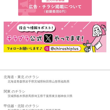
北海道・東北 のチラシ
北海道
青森県
岩手県
宮城県
秋田県
山形県
福島県
関東 のチラシ
茨城県
栃木県
群馬県
埼玉県
千葉県
東京都
神奈川県
甲信越・北陸 のチラシ