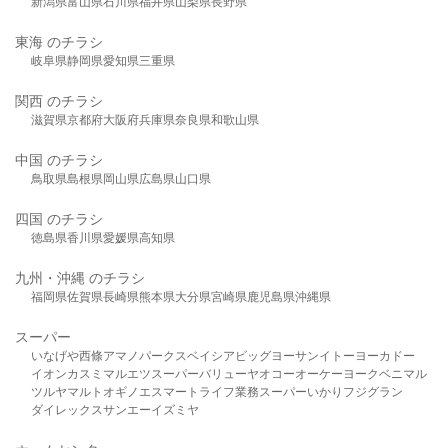
新潟県
富山県
石川県
福井県
山梨県
長野県
東海 のチラシ
岐阜県
静岡県
愛知県
三重県
関西 のチラシ
滋賀県
京都府
大阪府
兵庫県
奈良県
和歌山県
中国 のチラシ
鳥取県
島根県
岡山県
広島県
山口県
四国 のチラシ
徳島県
香川県
愛媛県
高知県
九州・沖縄 のチラシ
福岡県
佐賀県
長崎県
熊本県
大分県
宮崎県
鹿児島県
沖縄県
スーパー
いなげや
西條
アマノパークス
ベイシア
ビッグヨーサン
イトーヨーカドー
イオン
カスミ
マルエツ
スーパーバリュー
ヤオコー
オーケー
ヨークベニマル
ツルヤ
マルト
オギノ
エスマート
ライフ
業務スーパー
いかり
フジグラン
ダイレックス
サンエー
イズミヤ