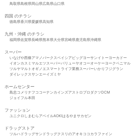
鳥取県
島根県
岡山県
広島県
山口県
四国 のチラシ
徳島県
香川県
愛媛県
高知県
九州・沖縄 のチラシ
福岡県
佐賀県
長崎県
熊本県
大分県
宮崎県
鹿児島県
沖縄県
スーパー
いなげや
西條
アマノパークス
ベイシア
ビッグヨーサン
イトーヨーカドー
イオン
カスミ
マルエツ
スーパーバリュー
ヤオコー
オーケー
ヨークベニマル
ツルヤ
マルト
オギノ
エスマート
ライフ
業務スーパー
いかり
フジグラン
ダイレックス
サンエー
イズミヤ
ホームセンター
島忠
コメリ
ナフコ
コーナン
カインズ
アストロプロダクツ
DCM
ジョイフル本田
ファッション
ユニクロ
しまむら
アベイル
AOKI
はるやま
サカゼン
ドラッグストア
ツルハドラッグ
サンドラッグ
クスリのアオキ
ココカラファイン