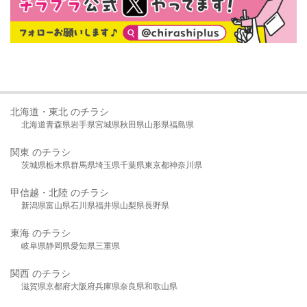
北海道・東北 のチラシ
北海道
青森県
岩手県
宮城県
秋田県
山形県
福島県
関東 のチラシ
茨城県
栃木県
群馬県
埼玉県
千葉県
東京都
神奈川県
甲信越・北陸 のチラシ
新潟県
富山県
石川県
福井県
山梨県
長野県
東海 のチラシ
岐阜県
静岡県
愛知県
三重県
関西 のチラシ
滋賀県
京都府
大阪府
兵庫県
奈良県
和歌山県