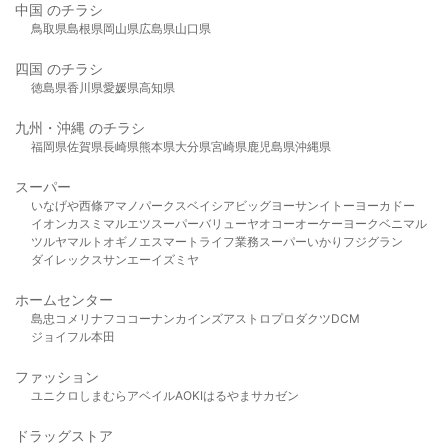
中国 のチラシ
鳥取県
島根県
岡山県
広島県
山口県
四国 のチラシ
徳島県
香川県
愛媛県
高知県
九州・沖縄 のチラシ
福岡県
佐賀県
長崎県
熊本県
大分県
宮崎県
鹿児島県
沖縄県
スーパー
いなげや
西條
アマノパークス
ベイシア
ビッグヨーサン
イトーヨーカドー
イオン
カスミ
マルエツ
スーパーバリュー
ヤオコー
オーケー
ヨークベニマル
ツルヤ
マルト
オギノ
エスマート
ライフ
業務スーパー
いかり
フジグラン
ダイレックス
サンエー
イズミヤ
ホームセンター
島忠
コメリ
ナフコ
コーナン
カインズ
アストロプロダクツ
DCM
ジョイフル本田
ファッション
ユニクロ
しまむら
アベイル
AOKI
はるやま
サカゼン
ドラッグストア