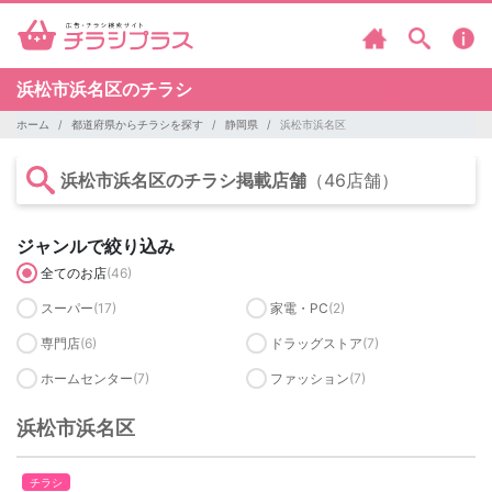
浜松市浜名区のチラシ
ホーム
都道府県からチラシを探す
静岡県
浜松市浜名区
浜松市浜名区のチラシ掲載店舗
（46店舗）
ジャンルで絞り込み
全てのお店
(46)
スーパー
(17)
家電・PC
(2)
専門店
(6)
ドラッグストア
(7)
ホームセンター
(7)
ファッション
(7)
浜松市浜名区
チラシ