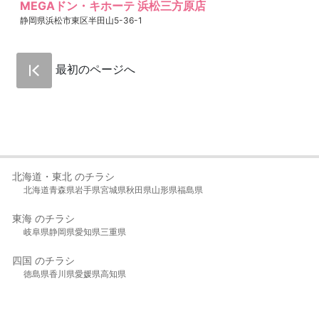
MEGAドン・キホーテ 浜松三方原店
静岡県浜松市東区半田山5-36-1
最初のページへ
北海道・東北 のチラシ
北海道
青森県
岩手県
宮城県
秋田県
山形県
福島県
東海 のチラシ
岐阜県
静岡県
愛知県
三重県
四国 のチラシ
徳島県
香川県
愛媛県
高知県