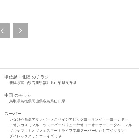
甲信越・北陸 のチラシ
新潟県
富山県
石川県
福井県
山梨県
長野県
中国 のチラシ
鳥取県
島根県
岡山県
広島県
山口県
スーパー
いなげや
西條
アマノパークス
ベイシア
ビッグヨーサン
イトーヨーカドー
イオン
カスミ
マルエツ
スーパーバリュー
ヤオコー
オーケー
ヨークベニマル
ツルヤ
マルト
オギノ
エスマート
ライフ
業務スーパー
いかり
フジグラン
ダイレックス
サンエー
イズミヤ