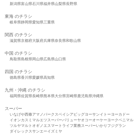
新潟県
富山県
石川県
福井県
山梨県
長野県
東海 のチラシ
岐阜県
静岡県
愛知県
三重県
関西 のチラシ
滋賀県
京都府
大阪府
兵庫県
奈良県
和歌山県
中国 のチラシ
鳥取県
島根県
岡山県
広島県
山口県
四国 のチラシ
徳島県
香川県
愛媛県
高知県
九州・沖縄 のチラシ
福岡県
佐賀県
長崎県
熊本県
大分県
宮崎県
鹿児島県
沖縄県
スーパー
いなげや
西條
アマノパークス
ベイシア
ビッグヨーサン
イトーヨーカドー
イオン
カスミ
マルエツ
スーパーバリュー
ヤオコー
オーケー
ヨークベニマル
ツルヤ
マルト
オギノ
エスマート
ライフ
業務スーパー
いかり
フジグラン
ダイレックス
サンエー
イズミヤ