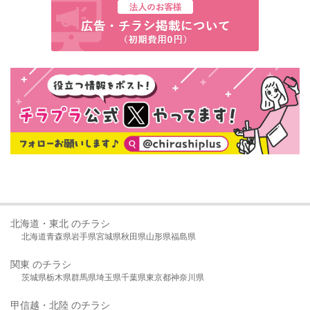
北海道・東北 のチラシ
北海道
青森県
岩手県
宮城県
秋田県
山形県
福島県
関東 のチラシ
茨城県
栃木県
群馬県
埼玉県
千葉県
東京都
神奈川県
甲信越・北陸 のチラシ