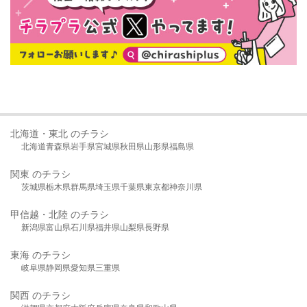
北海道・東北 のチラシ
北海道
青森県
岩手県
宮城県
秋田県
山形県
福島県
関東 のチラシ
茨城県
栃木県
群馬県
埼玉県
千葉県
東京都
神奈川県
甲信越・北陸 のチラシ
新潟県
富山県
石川県
福井県
山梨県
長野県
東海 のチラシ
岐阜県
静岡県
愛知県
三重県
関西 のチラシ