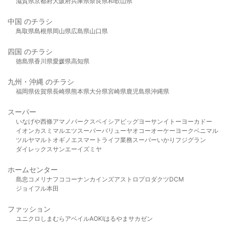
滋賀県
京都府
大阪府
兵庫県
奈良県
和歌山県
中国 のチラシ
鳥取県
島根県
岡山県
広島県
山口県
四国 のチラシ
徳島県
香川県
愛媛県
高知県
九州・沖縄 のチラシ
福岡県
佐賀県
長崎県
熊本県
大分県
宮崎県
鹿児島県
沖縄県
スーパー
いなげや
西條
アマノパークス
ベイシア
ビッグヨーサン
イトーヨーカドー
イオン
カスミ
マルエツ
スーパーバリュー
ヤオコー
オーケー
ヨークベニマル
ツルヤ
マルト
オギノ
エスマート
ライフ
業務スーパー
いかり
フジグラン
ダイレックス
サンエー
イズミヤ
ホームセンター
島忠
コメリ
ナフコ
コーナン
カインズ
アストロプロダクツ
DCM
ジョイフル本田
ファッション
ユニクロ
しまむら
アベイル
AOKI
はるやま
サカゼン